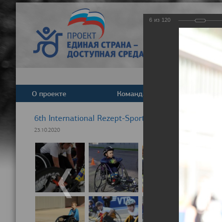
6
из
120
О проекте
Команда
Новост
6th International Rezept-Sport Wheelchair Half Ma
23.10.2020