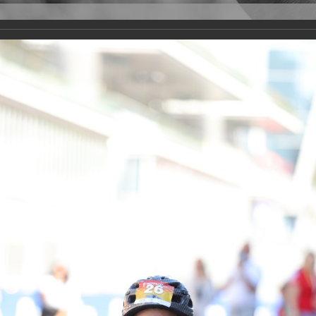
Версия для слабовидящих
Задать вопрос
и
Деятельность
Базы данных
rathon