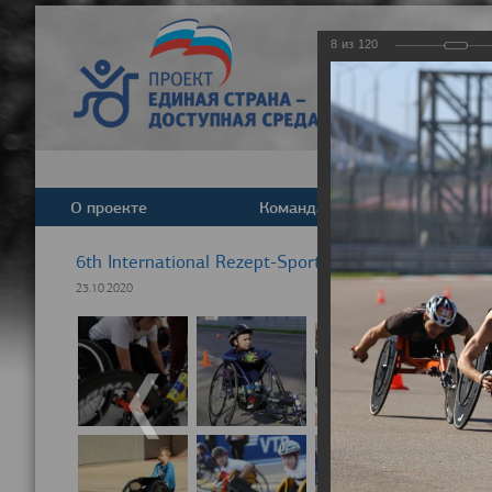
8
из
120
О проекте
Команда
Новост
6th International Rezept-Sport Wheelchair Half Ma
23.10.2020