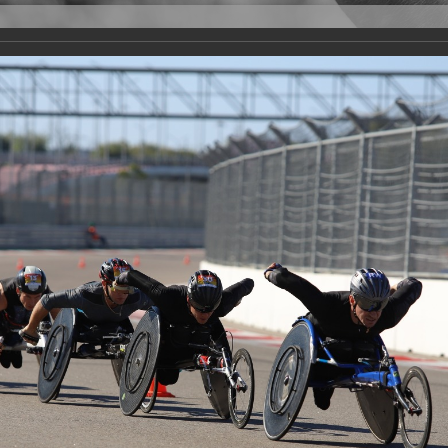
Версия для слабовидящих
Задать вопрос
и
Деятельность
Базы данных
rathon