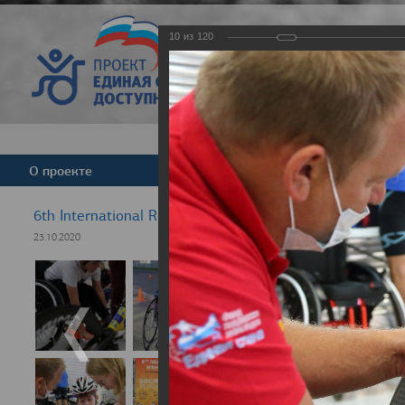
10
из
120
Версия для слабовид
О проекте
Команда
Новости
6th International Rezept-Sport Wheelchair Half Marath
23.10.2020