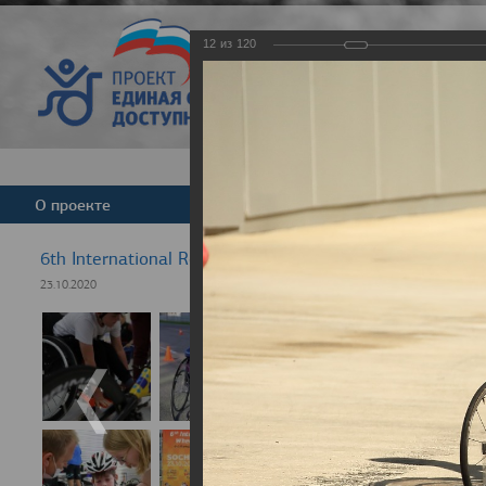
12
из
120
Версия для слабовид
О проекте
Команда
Новости
6th International Rezept-Sport Wheelchair Half Marath
23.10.2020