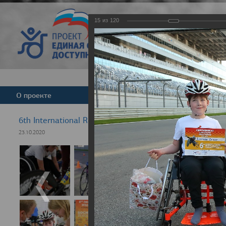
15
из
120
Версия для слабовид
О проекте
Команда
Новости
6th International Rezept-Sport Wheelchair Half Marath
23.10.2020