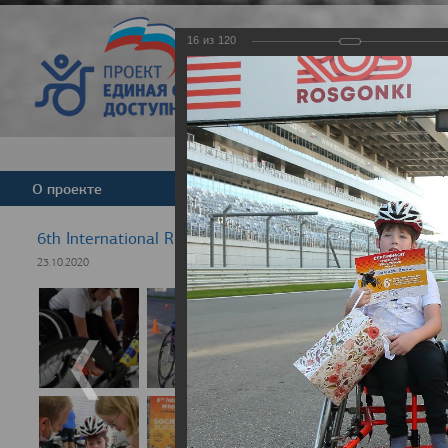
16
из
120
Версия для слабовид
О проекте
Команда
Новости
6th International Rezept-Sport Wheelchair Half Marath
23.10.2020