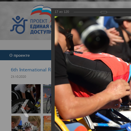
17
из
120
Версия для слабовид
О проекте
Команда
Новости
6th International Rezept-Sport Wheelchair Half Marath
23.10.2020