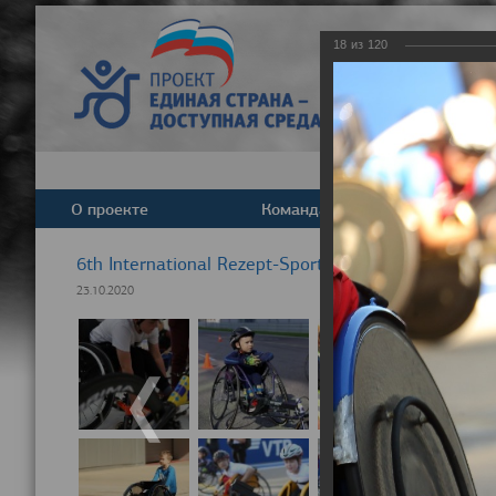
18
из
120
О проекте
Команда
Новост
6th International Rezept-Sport Wheelchair Half Ma
23.10.2020