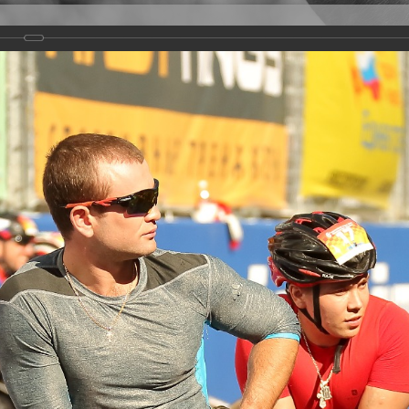
Версия для слабовидящих
Задать вопрос
и
Деятельность
Базы данных
rathon