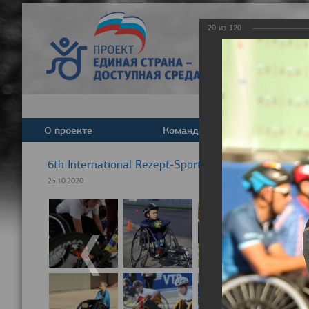
20
из
120
О проекте
Команда
Новост
6th International Rezept-Sport Wheelchair Half Ma
23.10.2020