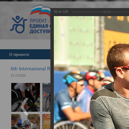
20
из
120
Версия для слабовид
О проекте
Команда
Новости
6th International Rezept-Sport Wheelchair Half Marath
23.10.2020