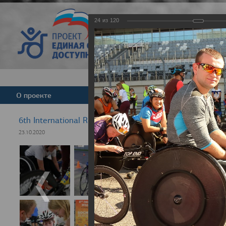
24
из
120
Версия для слабовид
О проекте
Команда
Новости
6th International Rezept-Sport Wheelchair Half Marath
23.10.2020