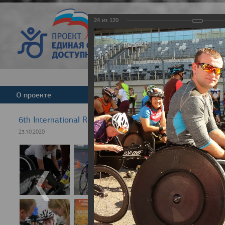
24
из
120
Версия для слабовид
О проекте
Команда
Новости
6th International Rezept-Sport Wheelchair Half Marath
23.10.2020