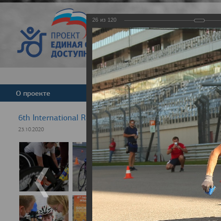
26
из
120
Версия для слабовид
О проекте
Команда
Новости
6th International Rezept-Sport Wheelchair Half Marath
23.10.2020