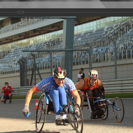
Версия для слабовидящих
Задать вопрос
и
Деятельность
Базы данных
rathon