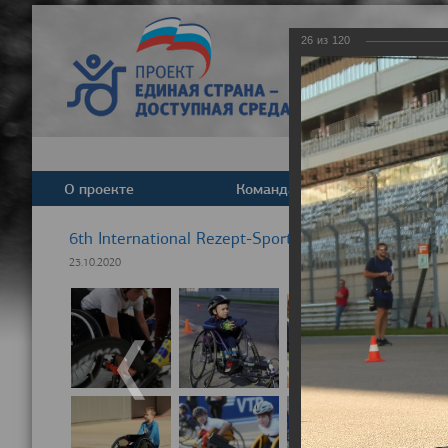
26
из
120
О проекте
Команда
Новост
6th International Rezept-Sport Wheelchair Half Ma
23.10.2020