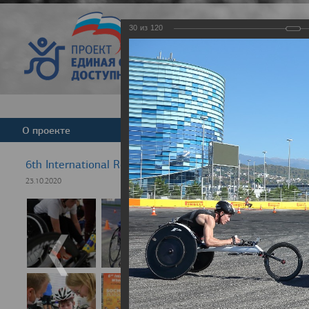
30
из
120
Версия для слабовид
О проекте
Команда
Новости
6th International Rezept-Sport Wheelchair Half Marath
23.10.2020