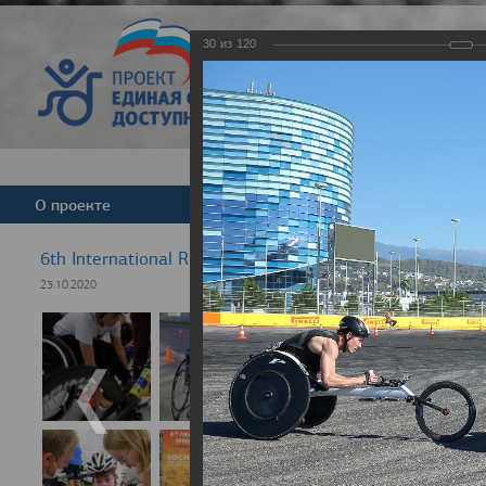
30
из
120
Версия для слабовид
О проекте
Команда
Новости
6th International Rezept-Sport Wheelchair Half Marath
23.10.2020