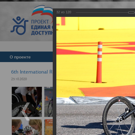
32
из
120
Версия для слабовид
О проекте
Команда
Новости
6th International Rezept-Sport Wheelchair Half Marath
23.10.2020