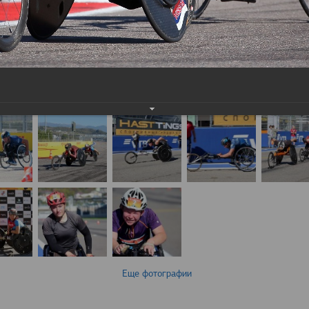
Еще фотографии