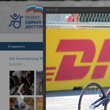
36
из
120
Версия для слабовид
О проекте
Команда
Новости
6th International Rezept-Sport Wheelchair Half Marath
23.10.2020