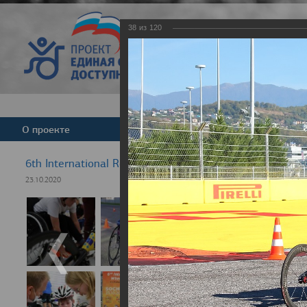
38
из
120
Версия для слабовид
О проекте
Команда
Новости
6th International Rezept-Sport Wheelchair Half Marath
23.10.2020