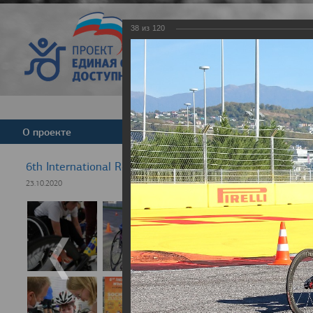
38
из
120
Версия для слабовид
О проекте
Команда
Новости
6th International Rezept-Sport Wheelchair Half Marath
23.10.2020