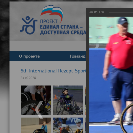
40
из
120
О проекте
Команда
Новост
6th International Rezept-Sport Wheelchair Half Ma
23.10.2020