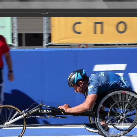
Версия для слабовидящих
Задать вопрос
и
Деятельность
Базы данных
rathon