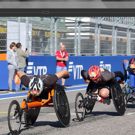
Версия для слабовидящих
Задать вопрос
и
Деятельность
Базы данных
rathon