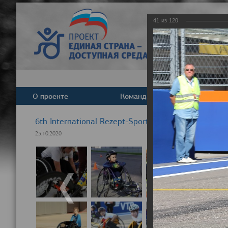
41
из
120
О проекте
Команда
Новост
6th International Rezept-Sport Wheelchair Half Ma
23.10.2020