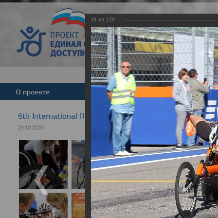
41
из
120
Версия для слабовид
О проекте
Команда
Новости
6th International Rezept-Sport Wheelchair Half Marath
23.10.2020