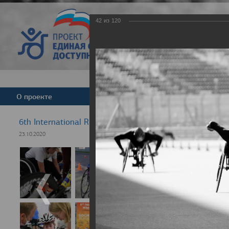
42
из
120
Версия для слабовид
О проекте
Команда
Новости
6th International Rezept-Sport Wheelchair Half Marath
23.10.2020