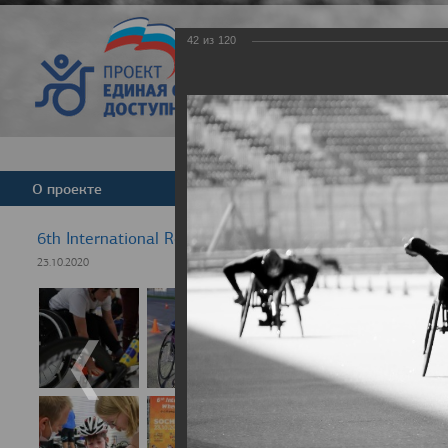
42
из
120
Версия для слабовид
О проекте
Команда
Новости
6th International Rezept-Sport Wheelchair Half Marath
23.10.2020