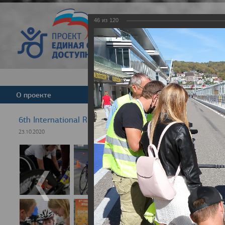
46
из
120
Версия для слабовид
О проекте
Команда
Новости
6th International Rezept-Sport Wheelchair Half Marath
23.10.2020