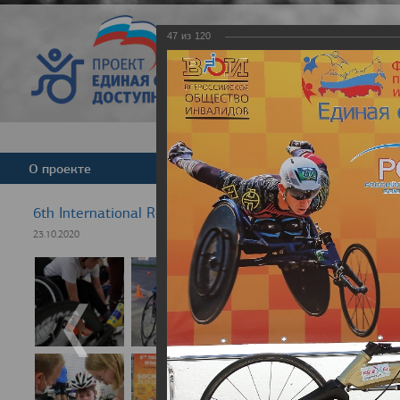
47
из
120
Версия для слабовид
О проекте
Команда
Новости
6th International Rezept-Sport Wheelchair Half Marath
23.10.2020