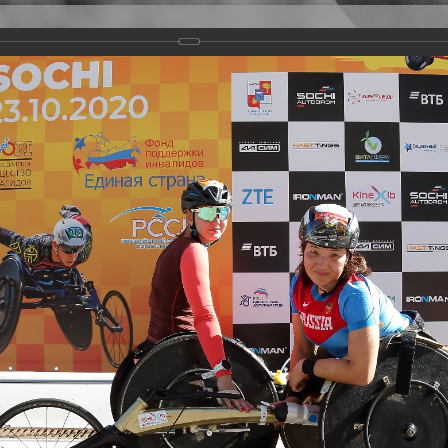
Версия для слабовидящих
Задать вопрос
и
Деятельность
Базы данных
rathon