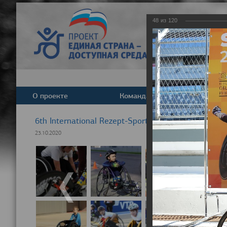
48
из
120
О проекте
Команда
Новост
6th International Rezept-Sport Wheelchair Half Ma
23.10.2020