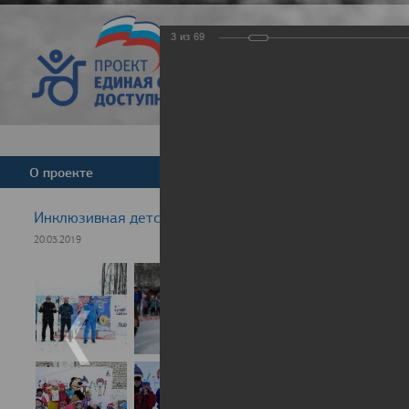
3
из
69
Версия для слабовид
О проекте
Команда
Новости
Инклюзивная детская гонка "Лыжня здоровья" 2019
20.03.2019