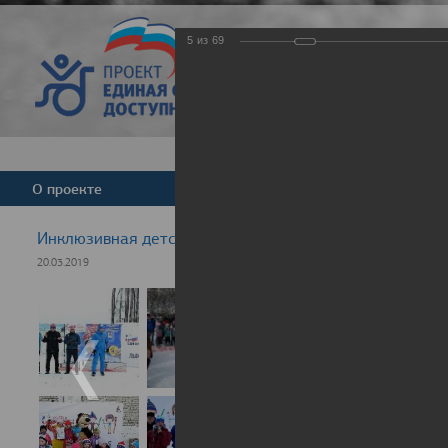
5
из
69
Версия для слабовид
О проекте
Команда
Новости
Инклюзивная детская гонка "Лыжня здоровья" 2019
20.03.2019