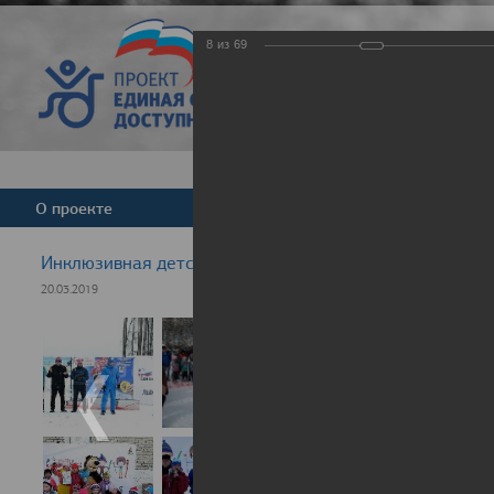
8
из
69
Версия для слабовид
О проекте
Команда
Новости
Инклюзивная детская гонка "Лыжня здоровья" 2019
20.03.2019