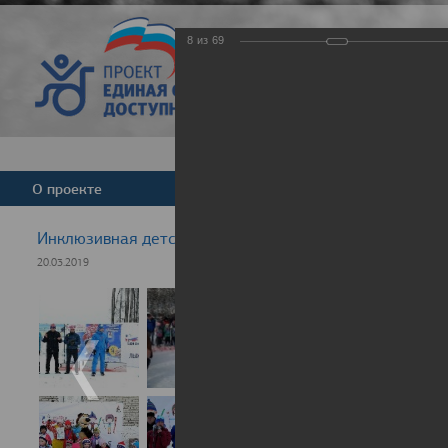
8
из
69
Версия для слабовид
О проекте
Команда
Новости
Инклюзивная детская гонка "Лыжня здоровья" 2019
20.03.2019