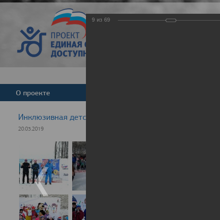
9
из
69
Версия для слабовид
О проекте
Команда
Новости
Инклюзивная детская гонка "Лыжня здоровья" 2019
20.03.2019