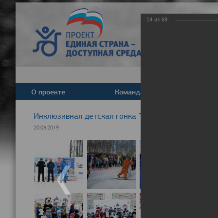
14
из
69
О проекте
Команда
Новост
Инклюзивная детская гонка "Лыжня здоровья" 20
20.03.2019