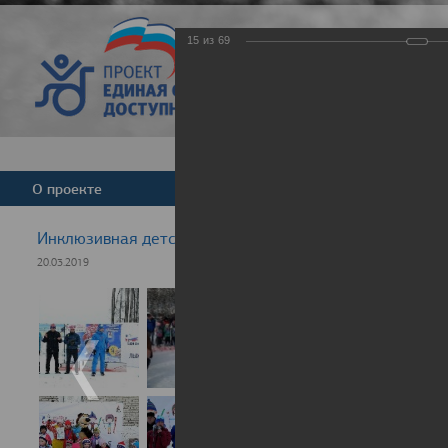
15
из
69
Версия для слабовид
О проекте
Команда
Новости
Инклюзивная детская гонка "Лыжня здоровья" 2019
20.03.2019