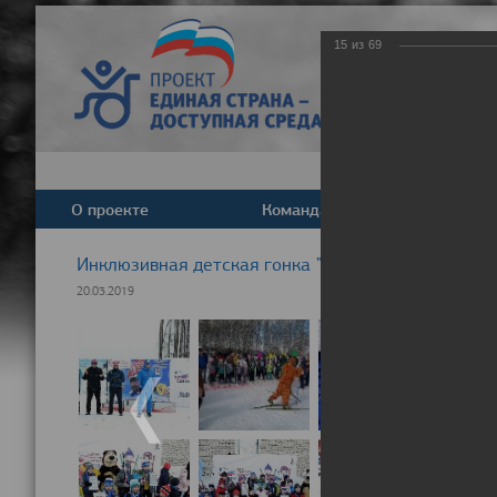
15
из
69
О проекте
Команда
Новост
Инклюзивная детская гонка "Лыжня здоровья" 20
20.03.2019