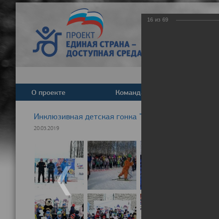
16
из
69
О проекте
Команда
Новост
Инклюзивная детская гонка "Лыжня здоровья" 20
20.03.2019