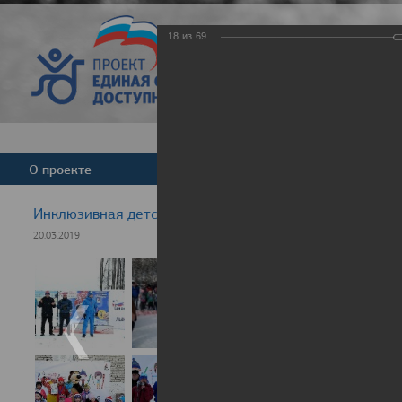
18
из
69
Версия для слабовид
О проекте
Команда
Новости
Инклюзивная детская гонка "Лыжня здоровья" 2019
20.03.2019