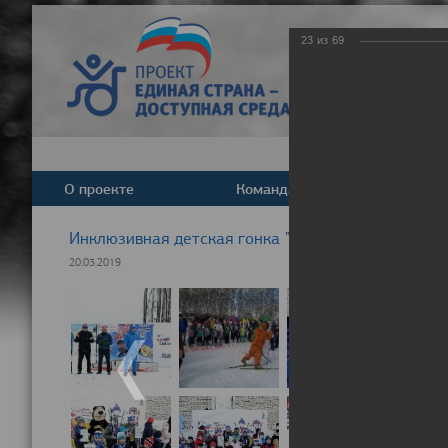
23
из
69
О проекте
Команда
Новост
Инклюзивная детская гонка "Лыжня здоровья" 20
20.03.2019