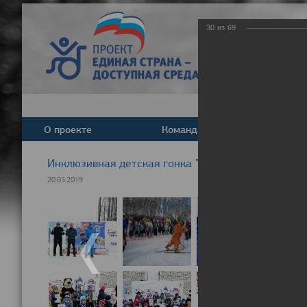
30
из
69
О проекте
Команда
Новост
Инклюзивная детская гонка "Лыжня здоровья" 20
20.03.2019