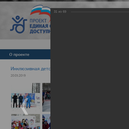
31
из
69
Версия для слабовид
О проекте
Команда
Новости
Инклюзивная детская гонка "Лыжня здоровья" 2019
20.03.2019