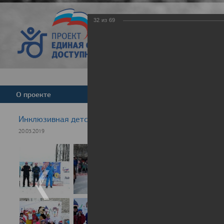
32
из
69
Версия для слабовид
О проекте
Команда
Новости
Инклюзивная детская гонка "Лыжня здоровья" 2019
20.03.2019