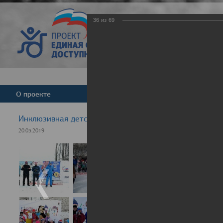
36
из
69
Версия для слабовид
О проекте
Команда
Новости
Инклюзивная детская гонка "Лыжня здоровья" 2019
20.03.2019