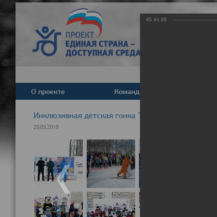
45
из
69
О проекте
Команда
Новост
Инклюзивная детская гонка "Лыжня здоровья" 20
20.03.2019