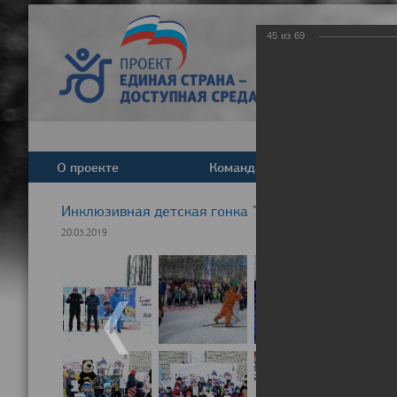
45
из
69
О проекте
Команда
Новост
Инклюзивная детская гонка "Лыжня здоровья" 20
20.03.2019