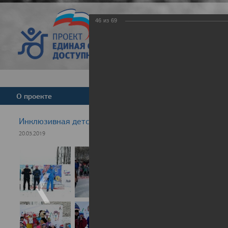
46
из
69
Версия для слабовид
О проекте
Команда
Новости
Инклюзивная детская гонка "Лыжня здоровья" 2019
20.03.2019