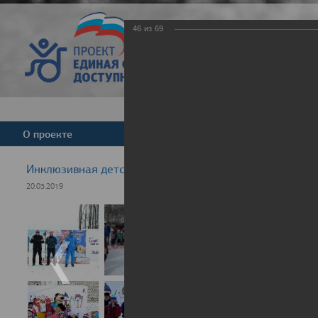
46
из
69
Версия для слабовид
О проекте
Команда
Новости
Инклюзивная детская гонка "Лыжня здоровья" 2019
20.03.2019