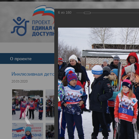
6
из
160
Версия для слабовид
О проекте
Команда
Новости
Инклюзивная детская гонка "Лыжня здоровья" 2020
20.03.2020