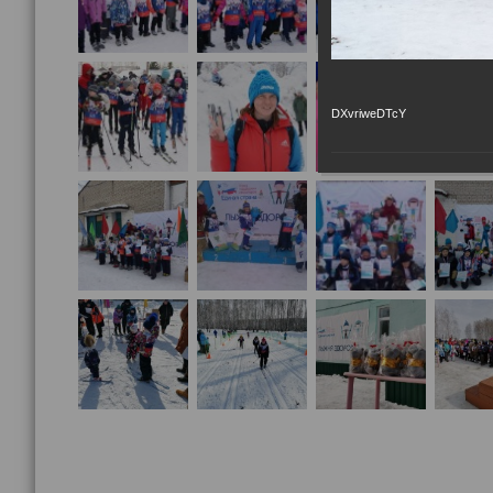
DXvriweDTcY