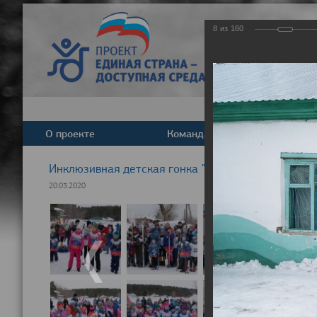
8
из
160
О проекте
Команда
Новост
Инклюзивная детская гонка "Лыжня здоровья" 20
20.03.2020